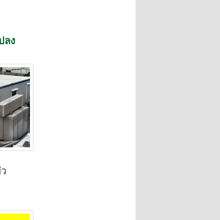
แปลง
่ว