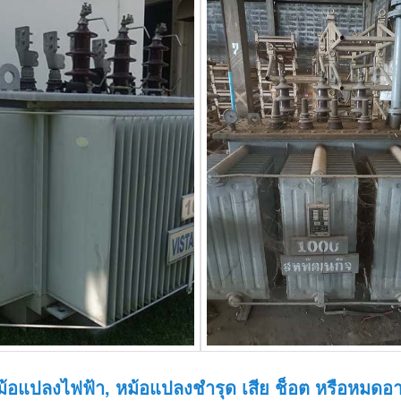
หม้อแปลงไฟฟ้า, หม้อแปลงชำรุด เสีย ช็อต หรือหมดอ