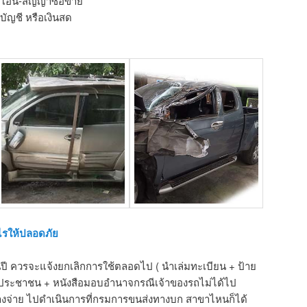
รโอน-สัญญาซื้อขาย
ัญชี หรือเงินสด
ไรให้ปลอดภัย
็นปี ควรจะแจ้งยกเลิกการใช้ตลอดไป ( นำเล่มทะเบียน + ป้าย
รประชาชน + หนังสือมอบอำนาจกรณีเจ้าของรถไม่ได้ไป
่ค้างจ่าย ไปดำเนินการที่กรมการขนส่งทางบก สาขาไหนก็ได้