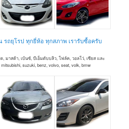
่น รถยุโรป ทุกยี่ห้อ ทุกสภาพ เรารับซื้อครับ
์ด, มาสด้า, เบ้นซ์, บีเอ็มดับบลิว, โฟล์ค, วอลโว่, เซียส และ
u, mitsubishi, suzuki, benz, volvo, seat, volk, bmw