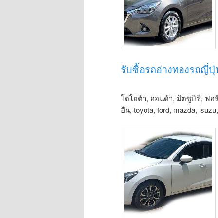
รับซื้อรถอ่างทองรถญี่ปุ
โตโยต้า, ฮอนด้า, มิตซูบิชิ, ฟอร
อื่น, toyota, ford, mazda, isuz