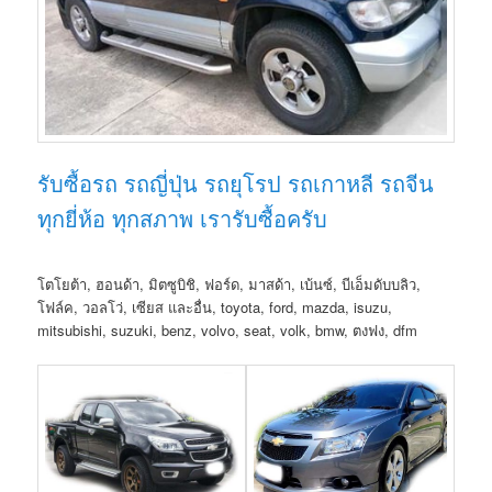
รับซื้อรถ รถญี่ปุ่น รถยุโรป รถเกาหลี รถจีน
ทุกยี่ห้อ ทุกสภาพ เรารับซื้อครับ
โตโยต้า, ฮอนด้า, มิตซูบิชิ, ฟอร์ด, มาสด้า, เบ้นซ์, บีเอ็มดับบลิว,
โฟล์ค, วอลโว่, เซียส และอื่น, toyota, ford, mazda, isuzu,
mitsubishi, suzuki, benz, volvo, seat, volk, bmw, ตงฟง, dfm