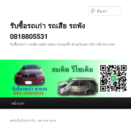
ข้าม
ข้าม
ไป
ไป
ค้นหา
ยัง
บทความ
เนื้อหา
รอง
รับซื้อรถเก่า รถเสีย รถพัง
หลัก
0818805531
รับซื้อรถเก่า รถเสีย รถพัง รถชน รถจอดทิ้ง ด้วยเงินสด บริการทั่วประเทศ
เมนู
หน้าแรก
หลัก
คลังเก็บป้ายกำกับ:
อยากขายรถ