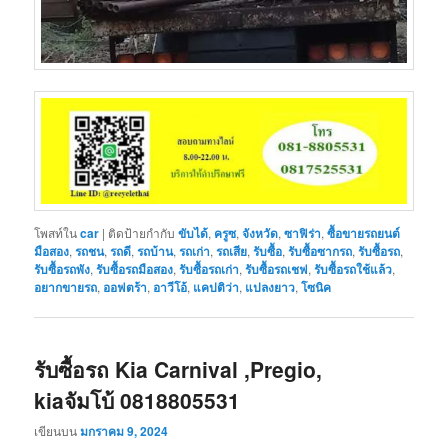
โพสท์ใน
car
|
ติดป้ายกำกับ
ขับได้
,
ครูซ
,
จังหวัด
,
ซาฟิร่า
,
ซื้อขายรถยนต์
มือสอง
,
รถชน
,
รถดี
,
รถบ้าน
,
รถเก่า
,
รถเสีย
,
รับซื้อ
,
รับซื้อซากรถ
,
รับซื้อรถ
,
รับซื้อรถพัง
,
รับซื้อรถมือสอง
,
รับซื้อรถเก่า
,
รับซื้อรถเชฟ
,
รับซื้อรถใช้แล้ว
,
อยากขายรถ
,
ออฟตร้า
,
อาวีโอ้
,
แคปติว่า
,
แปลงยาว
,
โซนิค
รับซื้อรถ Kia Carnival ,Pregio,
kiaจัมโบ้ 0818805531
เขียนบน
มกราคม 9, 2024