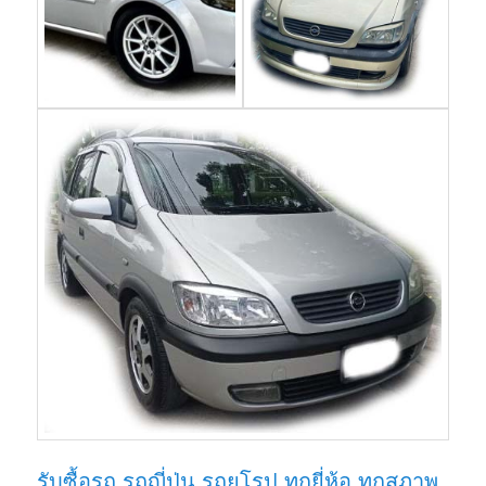
รับซื้อรถ รถญี่ปุ่น รถยุโรป ทุกยี่ห้อ ทุกสภาพ