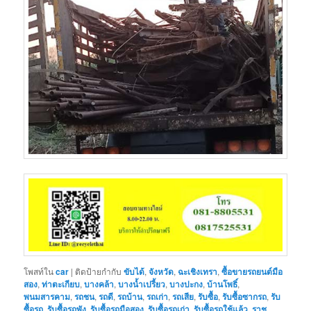
โพสท์ใน
car
|
ติดป้ายกำกับ
ขับได้
,
จังหวัด
,
ฉะเชิงเทรา
,
ซื้อขายรถยนต์มือ
สอง
,
ท่าตะเกียบ
,
บางคล้า
,
บางน้ำเปรี้ยว
,
บางปะกง
,
บ้านโพธิ์
,
พนมสารคาม
,
รถชน
,
รถดี
,
รถบ้าน
,
รถเก่า
,
รถเสีย
,
รับซื้อ
,
รับซื้อซากรถ
,
รับ
ซื้อรถ
,
รับซื้อรถพัง
,
รับซื้อรถมือสอง
,
รับซื้อรถเก่า
,
รับซื้อรถใช้แล้ว
,
ราช