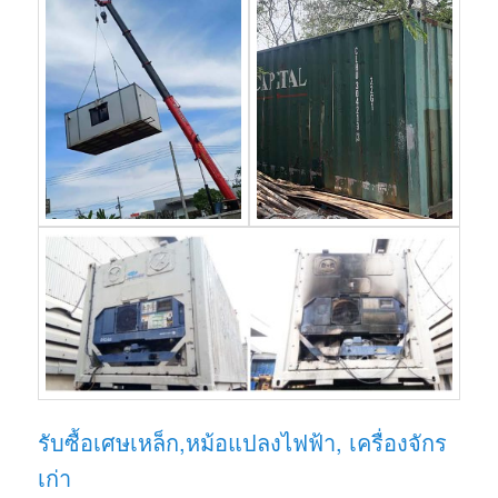
รับซื้อเศษเหล็ก,หม้อแปลงไฟฟ้า, เครื่องจักร
เก่า