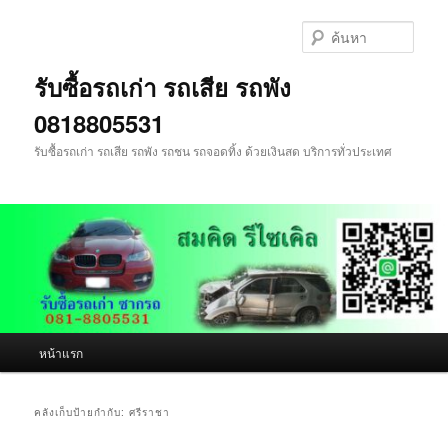
ข้าม
ข้าม
ไป
ไป
ค้นหา
ยัง
บทความ
เนื้อหา
รอง
รับซื้อรถเก่า รถเสีย รถพัง
หลัก
0818805531
รับซื้อรถเก่า รถเสีย รถพัง รถชน รถจอดทิ้ง ด้วยเงินสด บริการทั่วประเทศ
เมนู
หน้าแรก
หลัก
คลังเก็บป้ายกำกับ:
ศรีราชา