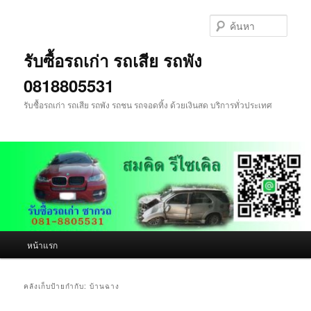
ข้าม
ข้าม
ไป
ไป
ค้นหา
ยัง
บทความ
เนื้อหา
รอง
รับซื้อรถเก่า รถเสีย รถพัง
หลัก
0818805531
รับซื้อรถเก่า รถเสีย รถพัง รถชน รถจอดทิ้ง ด้วยเงินสด บริการทั่วประเทศ
เมนู
หน้าแรก
หลัก
คลังเก็บป้ายกำกับ:
บ้านฉาง