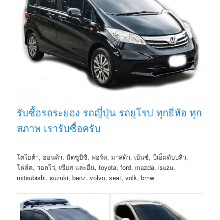
รับซื้อรถระยอง รถญี่ปุ่น รถยุโรป ทุกยี่ห้อ ทุก
สภาพ เรารับซื้อครับ
โตโยต้า, ฮอนด้า, มิตซูบิชิ, ฟอร์ด, มาสด้า, เบ้นซ์, บีเอ็มดับบลิว,
โฟล์ค, วอลโว่, เซียส และอื่น, toyota, ford, mazda, isuzu,
mitsubishi, suzuki, benz, volvo, seat, volk, bmw