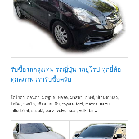
รับซื้อรถกรุงเทพ รถญี่ปุ่น รถยุโรป ทุกยี่ห้อ
ทุกสภาพ เรารับซื้อครับ
โตโยต้า, ฮอนด้า, มิตซูบิชิ, ฟอร์ด, มาสด้า, เบ้นซ์, บีเอ็มดับบลิว,
โฟล์ค, วอลโว่, เซียส และอื่น, toyota, ford, mazda, isuzu,
mitsubishi, suzuki, benz, volvo, seat, volk, bmw