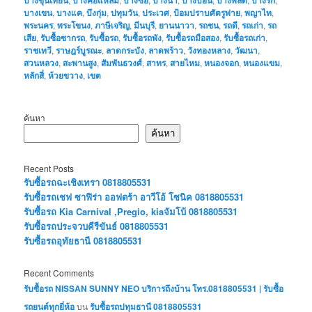
บางขุนเทียน
บางคอแหลม
บางซื่อ
บางนา
บางบอน
บางพลัด
บางรัก
บางเขน
,
บางแค
,
บึงกุ่ม
,
ปทุมวัน
,
ประเวศ
,
ป้อมปราบศัตรูพ่าย
,
พญาไท
,
พระนคร
,
พระโขนง
,
ภาษีเจริญ
,
มีนบุรี
,
ยานนาวา
,
รถชน
,
รถดี
,
รถเก่า
,
รถ
เสีย
,
รับซื้อซากรถ
,
รับซื้อรถ
,
รับซื้อรถพัง
,
รับซื้อรถมือสอง
,
รับซื้อรถเก่า
,
ราชเทวี
,
ราษฎร์บูรณะ
,
ลาดกระบัง
,
ลาดพร้าว
,
วังทองหลาง
,
วัฒนา
,
สวนหลวง
,
สะพานสูง
,
สัมพันธวงศ์
,
สาทร
,
สายไหม
,
หนองจอก
,
หนองแขม
,
หลักสี่
,
ห้วยขวาง
,
เขต
ค้นหา
ค้นหา
Recent Posts
รับซื้อรถฉะเชิงเทรา 0818805531
รับซื้อรถเชฟ ซาฟิร่า ออฟตร้า อาวีโอ้ โซนิค 0818805531
รับซื้อรถ Kia Carnival ,Pregio, kiaจัมโบ้ 0818805531
รับซื้อรถประจวบคีรีขันธ์ 0818805531
รับซื้อรถอุทัยธานี 0818805531
Recent Comments
รับซื้อรถ NISSAN SUNNY NEO บริการถึงบ้าน โทร.0818805531 | รับซื้อ
รถยนต์ทุกยี่ห้อ
บน
รับซื้อรถปทุมธานี 0818805531