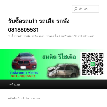
ข้าม
ข้าม
ไป
ไป
ค้นหา
ยัง
บทความ
เนื้อหา
รอง
รับซื้อรถเก่า รถเสีย รถพัง
หลัก
0818805531
รับซื้อรถเก่า รถเสีย รถพัง รถชน รถจอดทิ้ง ด้วยเงินสด บริการทั่วประเทศ
เมนู
หน้าแรก
หลัก
คลังเก็บป้ายกำกับ:
บางบอน