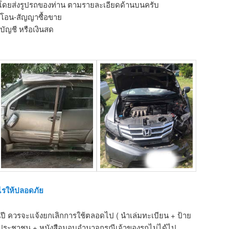
 โดยส่งรูปรถของท่าน ตามรายละเอียดด้านบนครับ
รโอน-สัญญาซื้อขาย
ัญชี หรือเงินสด
ไรให้ปลอดภัย
็นปี ควรจะแจ้งยกเลิกการใช้ตลอดไป ( นำเล่มทะเบียน + ป้าย
รประชาชน + หนังสือมอบอำนาจกรณีเจ้าของรถไม่ได้ไป