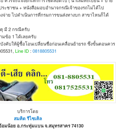
็นปี ควรจะแจ้งยกเลิกการใช้ตลอดไป ( นำเล่มทะเบียน + ป้าย
รประชาชน + หนังสือมอบอำนาจกรณีเจ้าของรถไม่ได้ไป
่ค้างจ่าย ไปดำเนินการที่กรมการขนส่งทางบก สาขาไหนก็ได้
ุ มี 2 กรณีครับ
ามข้อ 1 ได้เลยครับ
งคับให้ผู้ซื้อโอนเปลี่ยนชื่อก่อนเคลื่อนย้ายรถ ซึ่งขั้นตอนควร
8805531,
Line ID
:
0818805531
บริการโดย
สมคิด รีไซเคิล
อ้อมน้อย อ.กระทุ่มแบน จ.สมุทรสาคร 74130