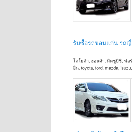
รับซื้อรถขอนแก่น รถญี่ป
โตโยต้า, ฮอนด้า, มิตซูบิชิ, ฟอร
อื่น, toyota, ford, mazda, isuz